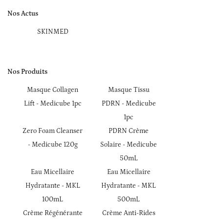
Nos Actus
SKINMED
0
€
Nos Produits
Valider votre panier
Masque Collagen
Masque Tissu
Lift - Medicube 1pc
PDRN - Medicube
1pc
Zero Foam Cleanser
PDRN Crème
- Medicube 120g
Solaire - Medicube
50mL
Eau Micellaire
Eau Micellaire
Hydratante - MKL
Hydratante - MKL
100mL
500mL
Crème Régénérante
Crème Anti-Rides