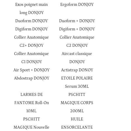
Exos poignet main
Ergoform DONJOY
long DONJOY
Duoform DONJOY
Duoform + DONJOY
Digiform DONJOY
Digiform + DONJOY
Collier Anatomique
Collier Anatomique
C2+ DONJOY
C2 DONJOY
Collier Anatomique
Aircast classique
C1 DONJOY
DONJOY
Air Sport + DONJOY
Actistrap DONOY
Abdostrap DONJOY
ETOILE POLAIRE
Serum 30ML
LARMES DE
PSCHITT
FANTOME Roll-On
MAGIQUE CORPS
10ML
200ML
PSCHITT
HUILE
MAGIQUE Nouvelle
ENSORCELANTE