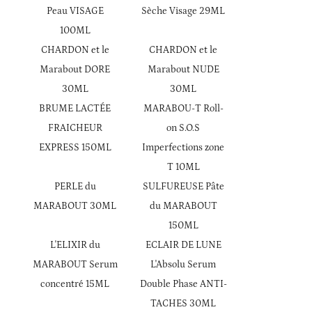
Peau VISAGE
Sèche Visage 29ML
100ML
CHARDON et le
CHARDON et le
Marabout DORE
Marabout NUDE
30ML
30ML
BRUME LACTÉE
MARABOU-T Roll-
FRAICHEUR
on S.O.S
EXPRESS 150ML
Imperfections zone
T 10ML
PERLE du
SULFUREUSE Pâte
MARABOUT 30ML
du MARABOUT
150ML
L'ELIXIR du
ECLAIR DE LUNE
MARABOUT Serum
L'Absolu Serum
concentré 15ML
Double Phase ANTI-
TACHES 30ML