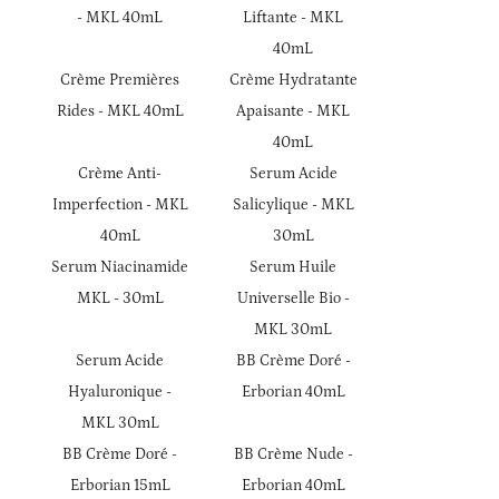
- MKL 40mL
Liftante - MKL
40mL
Crème Premières
Crème Hydratante
Rides - MKL 40mL
Apaisante - MKL
40mL
Crème Anti-
Serum Acide
Imperfection - MKL
Salicylique - MKL
40mL
30mL
Serum Niacinamide
Serum Huile
MKL - 30mL
Universelle Bio -
MKL 30mL
Serum Acide
BB Crème Doré -
Hyaluronique -
Erborian 40mL
MKL 30mL
BB Crème Doré -
BB Crème Nude -
Erborian 15mL
Erborian 40mL