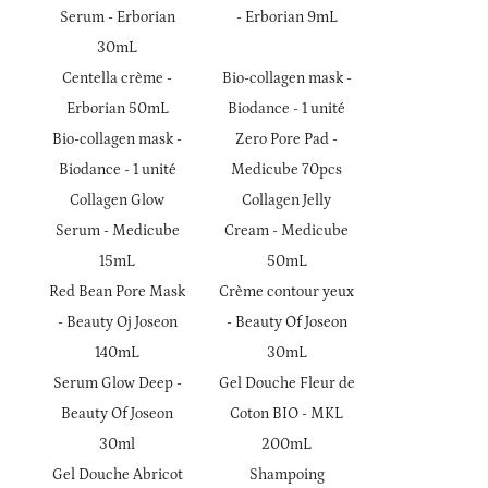
Serum - Erborian
- Erborian 9mL
30mL
Centella crème -
Bio-collagen mask -
Erborian 50mL
Biodance - 1 unité
Bio-collagen mask -
Zero Pore Pad -
Biodance - 1 unité
Medicube 70pcs
Collagen Glow
Collagen Jelly
Serum - Medicube
Cream - Medicube
15mL
50mL
Red Bean Pore Mask
Crème contour yeux
- Beauty Oj Joseon
- Beauty Of Joseon
140mL
30mL
Serum Glow Deep -
Gel Douche Fleur de
Beauty Of Joseon
Coton BIO - MKL
30ml
200mL
Gel Douche Abricot
Shampoing