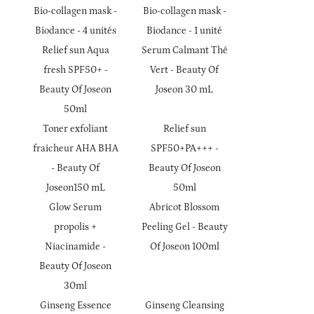
Bio-collagen mask -
Bio-collagen mask -
Actualités
Biodance - 4 unités
Biodance - 1 unité
Contact
Relief sun Aqua
Serum Calmant Thé
fresh SPF50+ -
Vert - Beauty Of
Beauty Of Joseon
Joseon 30 mL
50ml
Toner exfoliant
Relief sun
fraicheur AHA BHA
SPF50+PA+++ -
- Beauty Of
Beauty Of Joseon
Joseon150 mL
50ml
Glow Serum
Abricot Blossom
propolis +
Peeling Gel - Beauty
Niacinamide -
Of Joseon 100ml
Beauty Of Joseon
30ml
Ginseng Essence
Ginseng Cleansing