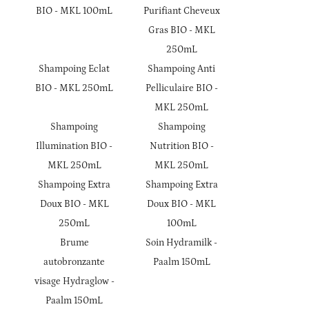
BIO - MKL 100mL
Purifiant Cheveux
Gras BIO - MKL
250mL
Shampoing Eclat
Shampoing Anti
BIO - MKL 250mL
Pelliculaire BIO -
MKL 250mL
Shampoing
Shampoing
Illumination BIO -
Nutrition BIO -
MKL 250mL
MKL 250mL
Shampoing Extra
Shampoing Extra
Doux BIO - MKL
Doux BIO - MKL
250mL
100mL
Brume
Soin Hydramilk -
autobronzante
Paalm 150mL
visage Hydraglow -
Paalm 150mL