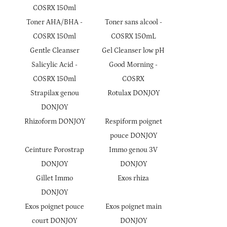
COSRX 150ml
Toner AHA/BHA -
Toner sans alcool -
COSRX 150ml
COSRX 150mL
Gentle Cleanser
Gel Cleanser low pH
Salicylic Acid -
Good Morning -
COSRX 150ml
COSRX
Strapilax genou
Rotulax DONJOY
DONJOY
Rhizoform DONJOY
Respiform poignet
pouce DONJOY
Ceinture Porostrap
Immo genou 3V
DONJOY
DONJOY
Gillet Immo
Exos rhiza
DONJOY
Exos poignet pouce
Exos poignet main
court DONJOY
DONJOY