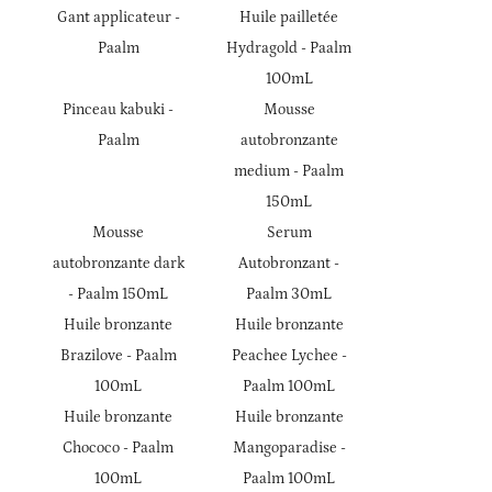
Gant applicateur -
Huile pailletée
Paalm
Hydragold - Paalm
100mL
Pinceau kabuki -
Mousse
Paalm
autobronzante
Accueil
medium - Paalm
150mL
médical & orthopédie
Une questio
Mousse
Serum
nté au naturel
autobronzante dark
Autobronzant -
é – Maternité
- Paalm 150mL
Paalm 30mL
05 55 34 23 9
Huile bronzante
Huile bronzante
Oncologie
Brazilove - Paalm
Peachee Lychee -
os produits
100mL
Paalm 100mL
Huile bronzante
Huile bronzante
DV en ligne
Chococo - Paalm
Mangoparadise -
Rejoignez-nous
Avis
100mL
Paalm 100mL