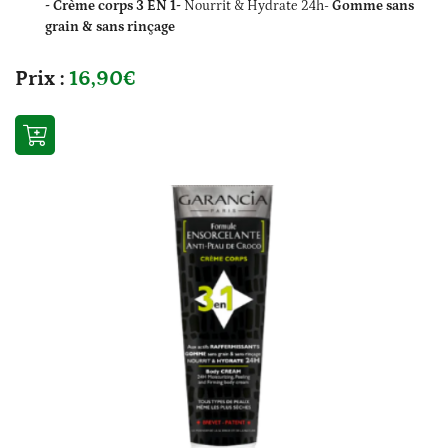
- Crème corps 3 EN 1-
Nourrit & Hydrate 24h-
Gomme sans
grain & sans rinçage
Prix :
16,90€
0
€
Valider votre panier
Accueil
médical & orthopédie
Une questio
nté au naturel
é – Maternité
05 55 34 23 9