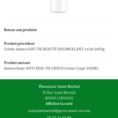
Oncologie
os produits
DV en ligne
Retour aux produits
Rejoignez-nous
Avis
Produit précédent
Actualités
Crème mains GANT DE BEAUTE ENSORCELANT en lot 2x50g
Contact
Produit suivant
Ensorcelante ANTI PEAU DE CROCO Crème Corps 500ML
Pharmacie Saint Martial
15 Rue Saint Martial
87000 LIMOGES
Afficher la carte
05 55 34 23 99