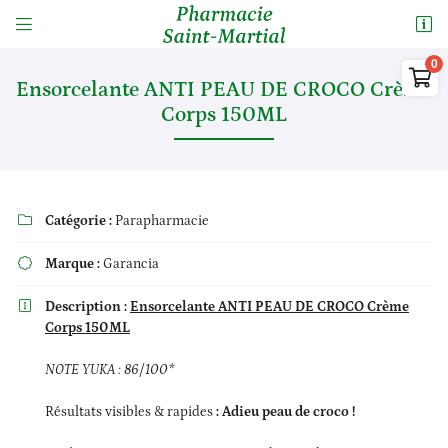


15 Rue Saint Martial
87000 LIMOGES

05 55 34 23 99
Ensorcelante ANTI PEAU DE CROCO Crème
Corps 150ML
0
€
Vider

Catégorie :
Parapharmacie

Marque :
Garancia

Description :
Ensorcelante ANTI PEAU DE CROCO Crème
Adresse email de réception

Il n'y a aucun produit dans votre panier
Corps 150ML
Voir notre sélection
En cochant cette case, vous consentez à recevoir nos propositions commerciales à
l'adresse email indiqué ci-dessus. Vous pouvez vous désinscrire à tout moment en
NOTE YUKA : 86/100*
utilisant
le formulaire de désinscription
.
Résultats visibles & rapides
: Adieu peau de croco !
Inscription