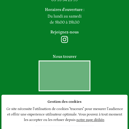
Horaires d'ouverture :
Du lundi au samedi
de 9h00 à 19h30
Rejoignez-nous
Nous trouver
Gestion des cookies
Mentions Légales
Conditions générales d'utilisation
Ce site nécessite l'utilisation de cookies "traceurs" pour mesurer l'audience
Politique de confidentialité
et offrir une experience utilisateur optimale. Vous pouvez à tout moment
Gestion des cookies
les accepter ou les refuser depuis
notre page dédiée
.
Sitemap