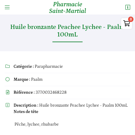


15 Rue Saint Martial
87000 LIMOGES

05 55 34 23 99
Huile bronzante Peachee Lychee - Paalm
100mL
0
€
Vider

Catégorie :
Parapharmacie

Marque :
Paalm

Référence :
3770032468228
Adresse email de réception

Il n'y a aucun produit dans votre panier
Voir notre sélection
En cochant cette case, vous consentez à recevoir nos propositions commerciales à

Description :
Huile bronzante Peachee Lychee - Paalm 100mL
l'adresse email indiqué ci-dessus. Vous pouvez vous désinscrire à tout moment en
Notes de tête
utilisant
le formulaire de désinscription
.
Pêche, lychee, rhubarbe
Inscription