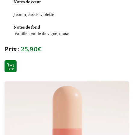
Notes de cœur
Jasmin, cassis, violette
Notes de fond
Vanille, feuille de vigne, musc
0
€
Valider votre panier
Prix :
25,90€
Accueil
médical & orthopédie
Une questio
nté au naturel