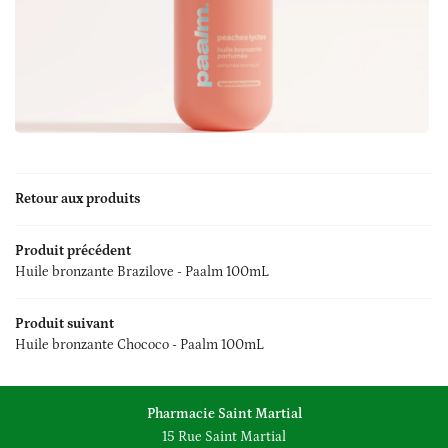
é – Maternité
05 55 34 23 9
Oncologie
os produits
DV en ligne
Rejoignez-nous
Avis
Retour aux produits
Actualités
Produit précédent
Contact
Huile bronzante Brazilove - Paalm 100mL
Produit suivant
Huile bronzante Chococo - Paalm 100mL
Pharmacie Saint Martial
15 Rue Saint Martial