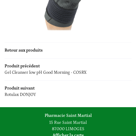
Accueil
0
€
Valider votre panier
médical & orthopédie
Une questio
Retour aux produits
nté au naturel
Produit précédent
é – Maternité
05 55 34 23 9
Gel Cleanser low pH Good Morning - COSRX
Oncologie
Produit suivant
os produits
Rotulax DONJOY
DV en ligne
Pharmacie Saint Martial
Rejoignez-nous
Avis
15 Rue Saint Martial
87000 LIMOGES
Actualités
Afficher la carte